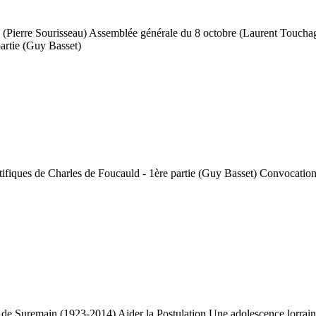
4 (Pierre Sourisseau) Assemblée générale du 8 octobre (Laurent Touc
artie (Guy Basset)
tifiques de Charles de Foucauld - 1ère partie (Guy Basset) Convocati
 de Suremain (1923-2014) Aider la Postulation Une adolescence lorraine