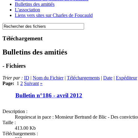
Bulletins des amitiés
L'association
Liens vers sites sur Charles de Foucauld
Téléchargement
Bulletins des amitiés
- Fichiers
Trier par :
ID
|
Nom du Fichier
|
Téléchargements
|
Date
|
Expéditeur
Page:
1
2
Suivant
»
Bulletin n°186 - avril 2012
Description :
Requiescat in pace : Monsieur Bertrand de Blic - Des convictio
Taille :
413.00 Kb
Téléchargements :